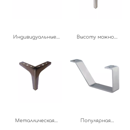
Индивидуальные
Высоту можно
ножки для мебели
настроить в форме
разного цвета для
пистолета,
дивана
мебельная ножка для
дивана
Металлическая
Популярная
ножка дивана для
стальная мебель,