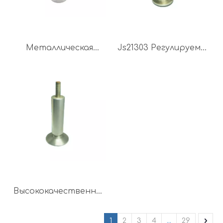
Металлическая
Js21303 Регулируемая
регулируемая ножка
мебельная ножка для
шкафа для кухонной
дивана
мебели
Высококачественная
профессиональная
настройка
1
2
3
4
...
29