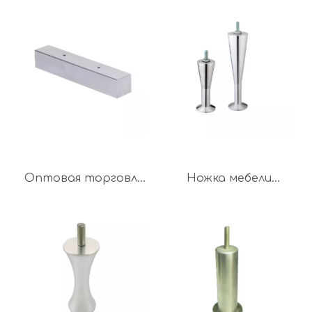
мебели лучшего
ножка для дивана,
качества
ножка для стола,
ножка для шкафа,
мебельная
фурнитура
Оптовая торговля
Ножка мебели
современной
высокой
мебельной
грузоподъемности
фурнитурой для
для дивана и стула
диванных ножек