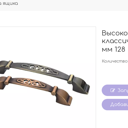
ка ящика
Высоко
класси
мм 128
Количество
Зап
Добави