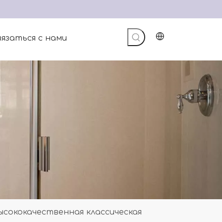
язаться с нами
ысококачественная классическая