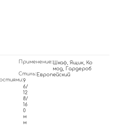
Применение:
Шкаф, Ящик, Ко
мод, Гардероб
Стиль:
Европейский
рстиями:
9
6/
12
8/
16
0
м
м