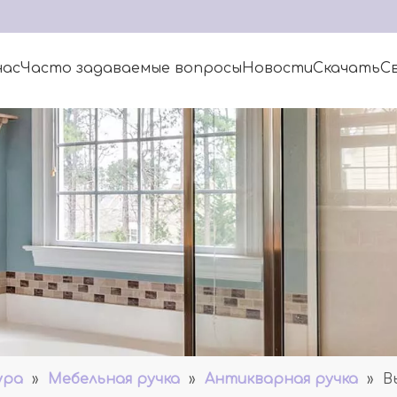
нас
Часто задаваемые вопросы
Новости
Скачать
Св
ура
»
Мебельная ручка
»
Антикварная ручка
»
В