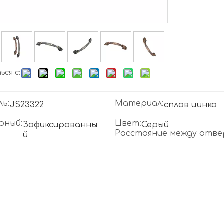
ся с:
ь:
Материал:
JS23322
сплав цинка
рный:
Цвет:
Зафиксированны
Серый
Расстояние между отве
й