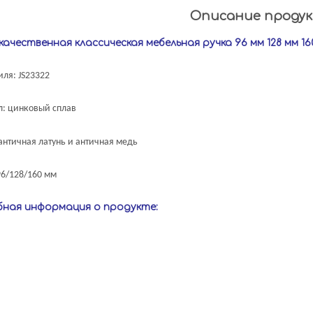
Описание проду
ачественная классическая мебельная ручка 96 мм 128 мм 16
иля: JS23322
: цинковый сплав
античная латунь и античная медь
96/128/160 мм
ная информация о продукте: